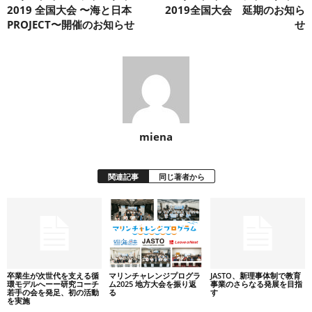
2019 全国大会 〜海と日本
2019全国大会 延期のお知ら
PROJECT〜開催のお知らせ
せ
miena
関連記事
同じ著者から
卒業生が次世代を支える循
マリンチャレンジプログラ
JASTO、新理事体制で教育
環モデルへーー研究コーチ
ム2025 地方大会を振り返
事業のさらなる発展を目指
若手の会を発足、初の活動
る
す
を実施