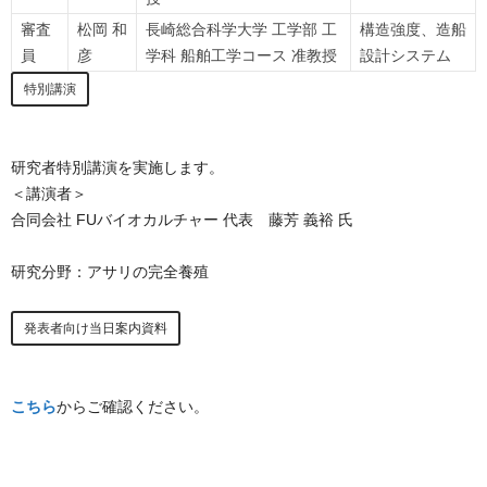
審査
松岡 和
長崎総合科学大学 工学部 工
構造強度、造船
員
彦
学科 船舶工学コース 准教授
設計システム
特別講演
研究者特別講演を実施します。
＜講演者＞
合同会社 FUバイオカルチャー 代表 藤芳 義裕 氏
研究分野：アサリの完全養殖
発表者向け当日案内資料
こちら
からご確認ください。