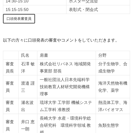
14:30-15:10
ポスター交流会
15:15-15:50
表彰式・閉会式
口頭発表審査員
以下の方々に口頭発表の審査やコメントをしていただきます。
氏名
肩書
分野
審査
石澤 敏
株式会社リバネス 地域開発
分子生物学、合
員長
洋
事業部 部長
成生物学
一般社団法人日本先端科学
審査
渡邉 謹
海洋天然物有機
技術教育人材研究開発機構
員
三
化学、薬学
理事
審査
瀬名波
琉球大学 工学部 機械システ
熱流体工学、海
員
出
ム工学科 准教授
洋バイオマス
長崎大学 水産・環境科学総
審査
井口 恵
合研究科 環境科学領域 教
魚類生態学
員
一朗
授