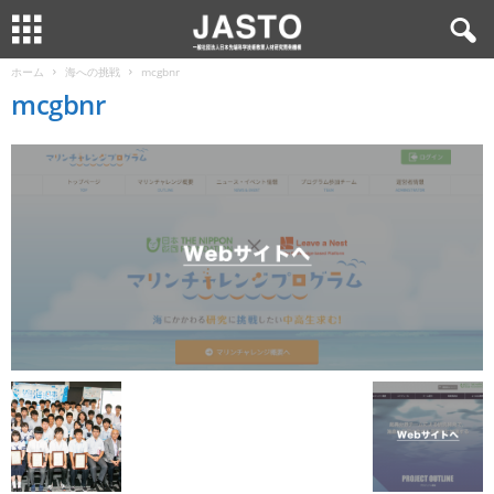
ホーム
海への挑戦
mcgbnr
mcgbnr