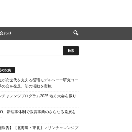
合わせ
近の投稿
生が次世代を支える循環モデルへーー研究コー
手の会を発足、初の活動を実施
ンチャレンジプログラム2025 地方大会を振り
STO、新理事体制で教育事業のさらなる発展を
す
施報告】【北海道・東北】マリンチャレンジプ