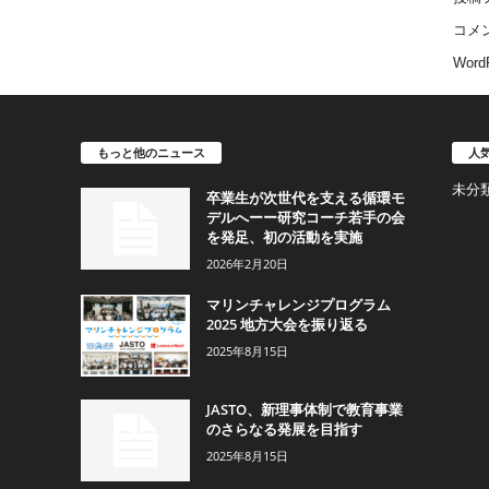
コメ
WordP
もっと他のニュース
人
未分
卒業生が次世代を支える循環モ
デルへーー研究コーチ若手の会
を発足、初の活動を実施
2026年2月20日
マリンチャレンジプログラム
2025 地方大会を振り返る
2025年8月15日
JASTO、新理事体制で教育事業
のさらなる発展を目指す
2025年8月15日