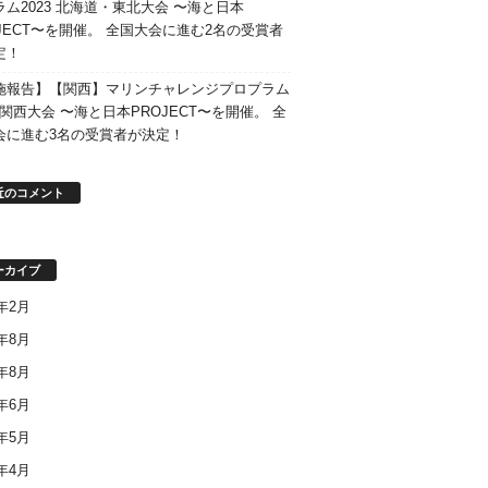
ラム2023 北海道・東北大会 〜海と日本
OJECT〜を開催。 全国大会に進む2名の受賞者
定！
施報告】【関西】マリンチャレンジプロプラム
3 関西大会 〜海と日本PROJECT〜を開催。 全
会に進む3名の受賞者が決定！
近のコメント
ーカイブ
6年2月
5年8月
3年8月
3年6月
3年5月
3年4月