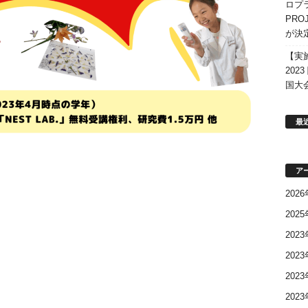
ロプ
PR
が決
【実
202
国大
最
ア
202
202
202
202
202
202