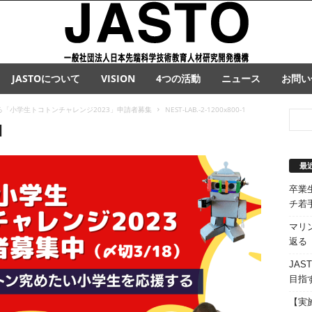
JASTOについて
VISION
4つの活動
ニュース
お問い
「小学生トコトンチャレンジ2023」申請者募集
NEST-LAB.-2-1200x800-1
1
最
卒業
チ若
マリ
返る
JA
目指
【実