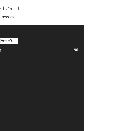
ントフィード
ress.org
気カテゴリ
196
類