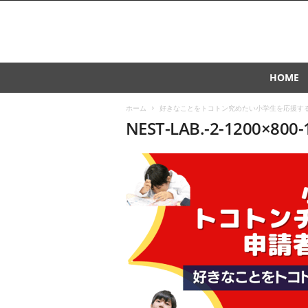
J
HOME
A
S
ホーム
好きなことをトコトン究めたい小学生を応援する
T
NEST-LAB.-2-1200×800-
O