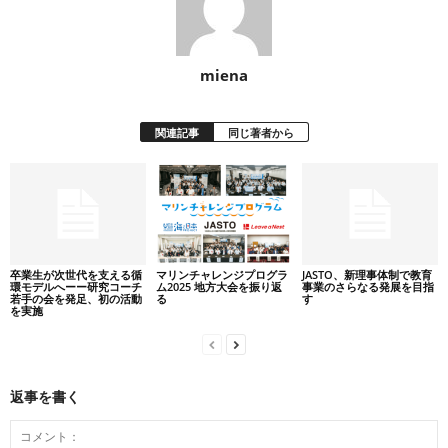
miena
関連記事
同じ著者から
卒業生が次世代を支える循
マリンチャレンジプログラ
JASTO、新理事体制で教育
環モデルへーー研究コーチ
ム2025 地方大会を振り返
事業のさらなる発展を目指
若手の会を発足、初の活動
る
す
を実施
返事を書く