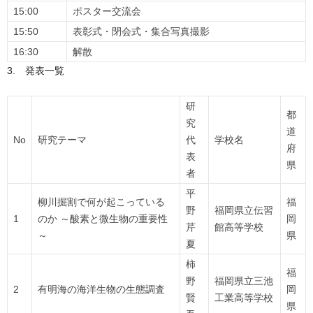
15:00
ポスター交流会
15:50
表彰式・閉会式・集合写真撮影
16:30
解散
3. 発表一覧
研
都
究
道
No
研究テーマ
代
学校名
府
表
県
者
平
柳川掘割で何が起こっている
福
野
福岡県立伝習
1
のか ～酸素と微生物の重要性
岡
芹
館高等学校
～
県
夏
柿
福
野
福岡県立三池
2
有明海の海洋生物の生態調査
岡
賢
工業高等学校
県