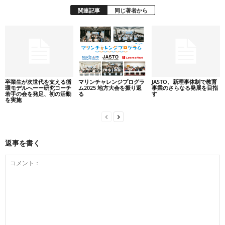
関連記事
同じ著者から
卒業生が次世代を支える循
マリンチャレンジプログラ
JASTO、新理事体制で教育
環モデルへーー研究コーチ
ム2025 地方大会を振り返
事業のさらなる発展を目指
若手の会を発足、初の活動
る
す
を実施
返事を書く