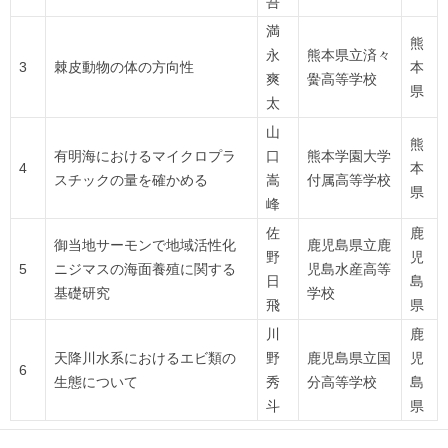
吾
満
熊
永
熊本県立済々
3
棘皮動物の体の方向性
本
爽
黌高等学校
県
太
山
熊
有明海におけるマイクロプラ
口
熊本学園大学
4
本
スチックの量を確かめる
嵩
付属高等学校
県
峰
佐
鹿
御当地サーモンで地域活性化
鹿児島県立鹿
野
児
5
ニジマスの海面養殖に関する
児島水産高等
日
島
基礎研究
学校
飛
県
川
鹿
天降川水系におけるエビ類の
野
鹿児島県立国
児
6
生態について
秀
分高等学校
島
斗
県