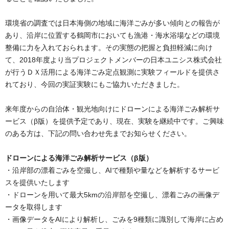
環境省の調査では日本海側の地域に海洋ごみが多い傾向との報告が
あり、沿岸に位置する鶴岡市においても漁港・海水浴場などの環境
整備に力を入れておられます。その実態の把握と負担軽減に向け
て、2018年度より当プロジェクトメンバーの日本ユニシス株式会社
が行うＤＸ活用による海洋ごみ定点観測に実験フィールドを提供さ
れており、今回の実証実験にもご協力いただきました。
来年度からの自治体・観光地向けにドローンによる海洋ごみ解析サ
ービス（β版）を提供予定であり、現在、実験を継続中です。ご興味
のある方は、下記の問い合わせ先までお知らせください。
ドローンによる海洋ごみ解析サービス（β版）
・沿岸部の漂着ごみを空撮し、AIで種類や量などを解析するサービ
スを提供いたします
・ドローンを用いて最大5kmの沿岸部を空撮し、漂着ごみの画像デ
ータを取得します
・画像データをAIにより解析し、ごみを9種類に識別して海岸に占め