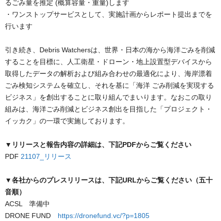
るごみ量を推定 (概算容量・重量)します
・ワンストップサービスとして、実施計画からレポート提出までを
行います
引き続き、Debris Watchersは、世界・日本の海から海洋ごみを削減
することを目標に、人工衛星・ドローン・地上設置型デバイスから
取得したデータの解析および組み合わせの最適化により、海岸漂着
ごみ検知システムを確立し、それを基に「海洋 ごみ削減を実現する
ビジネス」を創出することに取り組んでまいります。なおこの取り
組みは、海洋ごみ削減とビジネス創出を目指した「プロジェクト・
イッカク」の一環で実施しております。
▼リリースと報告内容の詳細は、下記PDFからご覧ください
PDF
21107_リリース
▼各社からのプレスリリースは、下記URLからご覧ください（五十
音順）
ACSL 準備中
DRONE FUND
https://dronefund.vc/?p=1805