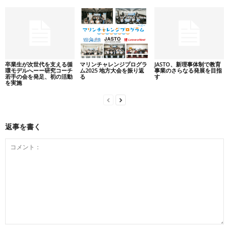
卒業生が次世代を支える循
マリンチャレンジプログラ
JASTO、新理事体制で教育
環モデルへーー研究コーチ
ム2025 地方大会を振り返
事業のさらなる発展を目指
若手の会を発足、初の活動
る
す
を実施
返事を書く