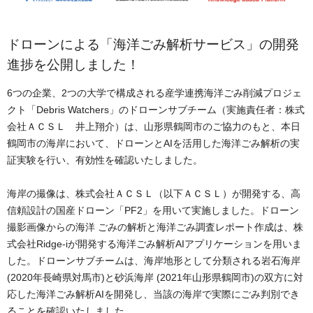
ドローンによる「海洋ごみ解析サービス」の開発
進捗を公開しました！
6つの企業、2つの大学で構成される産学連携海洋ごみ削減プロジェ
クト「Debris Watchers」のドローンサブチーム（実施責任者：株式
会社ＡＣＳＬ 井上翔介）は、山形県鶴岡市のご協力のもと、本日
鶴岡市の海岸において、ドローンとAIを活用した海洋ごみ解析の実
証実験を行い、有効性を確認いたしました。
海岸の撮像は、株式会社ＡＣＳＬ（以下ＡＣＳＬ）が開発する、高
信頼設計の国産ドローン「PF2」を用いて実施しました。ドローン
撮影画像からの海洋 ごみの解析と海洋ごみ調査レポート作成は、株
式会社Ridge-iが開発する海洋ごみ解析AIアプリケーションを用いま
した。ドローンサブチームは、海岸地形として分類される岩石海岸
(2020年長崎県対馬市)と砂浜海岸 (2021年山形県鶴岡市)の双方に対
応した海洋ごみ解析AIを開発し、当該の海岸で実際にごみ判別でき
ることを確認いたしました。