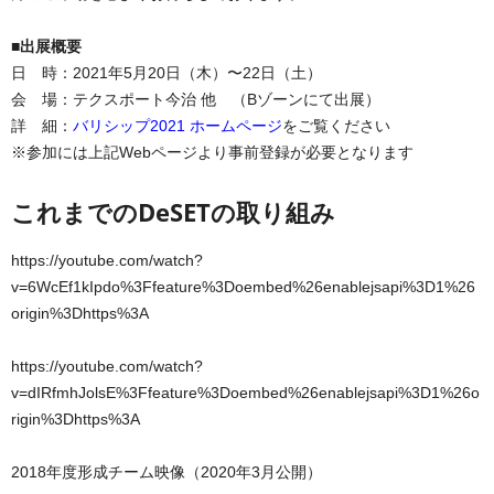
■出展概要
日 時：2021年5月20日（木）〜22日（土）
会 場：テクスポート今治 他 （Bゾーンにて出展）
詳 細：
バリシップ2021 ホームページ
をご覧ください
※参加には上記Webページより事前登録が必要となります
これまでのDeSETの取り組み
https://youtube.com/watch?
v=6WcEf1kIpdo%3Ffeature%3Doembed%26enablejsapi%3D1%26
origin%3Dhttps%3A
https://youtube.com/watch?
v=dIRfmhJolsE%3Ffeature%3Doembed%26enablejsapi%3D1%26o
rigin%3Dhttps%3A
2018年度形成チーム映像（2020年3月公開）