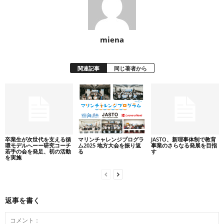
miena
関連記事
同じ著者から
卒業生が次世代を支える循
マリンチャレンジプログラ
JASTO、新理事体制で教育
環モデルへーー研究コーチ
ム2025 地方大会を振り返
事業のさらなる発展を目指
若手の会を発足、初の活動
る
す
を実施
返事を書く