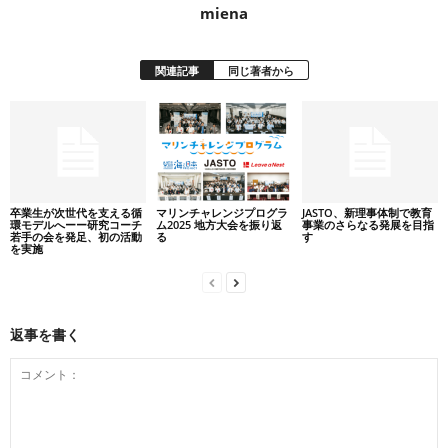
miena
関連記事
同じ著者から
卒業生が次世代を支える循
マリンチャレンジプログラ
JASTO、新理事体制で教育
環モデルへーー研究コーチ
ム2025 地方大会を振り返
事業のさらなる発展を目指
若手の会を発足、初の活動
る
す
を実施
返事を書く