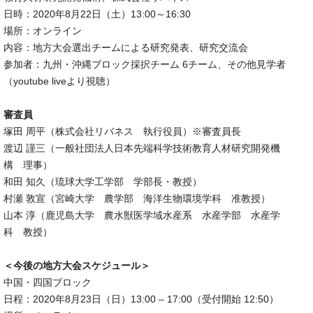
日時：2020年8月22日（土）13:00～16:30
場所：オンライン
内容：地方大会選出チームによる研究発表、研究交流会
参加者：九州・沖縄ブロック採択チーム 6チーム、その他見学者
（youtube liveより視聴）
審査員
塚田 周平（株式会社リバネス 執行役員）※審査員長
渡辺 謹三（一般社団法人日本先端科学技術教育人材研究開発機
構 理事）
和田 知久（琉球大学工学部 学部長・教授）
村瀬 敦宣（宮崎大学 農学部 海洋生物環境学科 准教授）
山本 淳（鹿児島大学 農水獣医学域水産系 水産学部 水産学
科 教授）
＜今後の地方大会スケジュール＞
中国・四国ブロック
日程：2020年8月23日（日）13:00 – 17:00（受付開始 12:50）