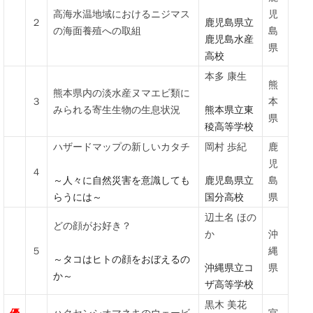
高海水温地域におけるニジマス
児
２
鹿児島県立
の海面養殖への取組
島
鹿児島水産
県
高校
本多 康生
熊
熊本県内の淡水産ヌマエビ類に
３
本
みられる寄生生物の生息状況
熊本県立東
県
稜高等学校
ハザードマップの新しいカタチ
岡村 歩紀
鹿
児
４
～人々に自然災害を意識しても
鹿児島県立
島
らうには～
国分高校
県
辺土名 ほの
どの顔がお好き？
か
沖
５
縄
～タコはヒトの顔をおぼえるの
沖縄県立コ
県
か～
ザ高等学校
黒木 美花