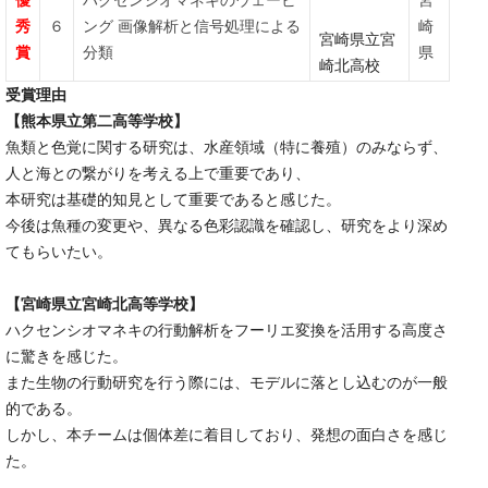
優
ハクセンシオマネキのウェービ
宮
秀
６
ング 画像解析と信号処理による
崎
宮崎県立宮
賞
分類
県
崎北高校
受賞理由
【熊本県立第二高等学校】
魚類と色覚に関する研究は、水産領域（特に養殖）のみならず、
人と海との繋がりを考える上で重要であり、
本研究は基礎的知見として重要であると感じた。
今後は魚種の変更や、異なる色彩認識を確認し、研究をより深め
てもらいたい。
【宮崎県立宮崎北高等学校】
ハクセンシオマネキの行動解析をフーリエ変換を活用する高度さ
に驚きを感じた。
また生物の行動研究を行う際には、モデルに落とし込むのが一般
的である。
しかし、本チームは個体差に着目しており、発想の面白さを感じ
た。