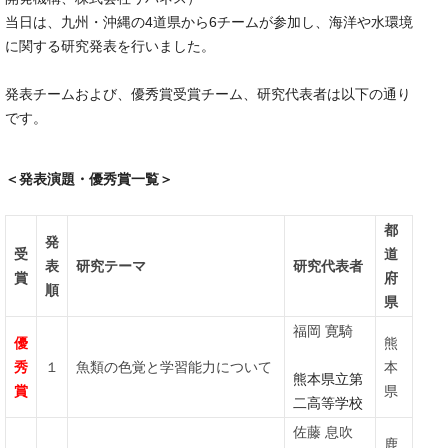
当日は、九州・沖縄の4道県から6チームが参加し、海洋や水環境
に関する研究発表を行いました。
発表チームおよび、優秀賞受賞チーム、研究代表者は以下の通り
です。
＜発表演題・優秀賞一覧＞
都
発
受
道
表
研究テーマ
研究代表者
賞
府
順
県
福岡 寛騎
優
熊
秀
１
魚類の色覚と学習能力について
本
熊本県立第
賞
県
二高等学校
佐藤 息吹
鹿