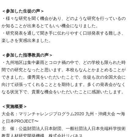
＜参加した生徒の声＞
・様々な研究を聞く機会があり、どのような研究を行っているの
か知ることが出来るとてもいい機会になりました。
・研究発表を通して聞き手に伝わりやすく口頭発表する難しさ、
楽しさを実感出来ました。
＜参加した指導教員の声＞
・九州地区は集中豪雨とコロナ禍の中で、どの学校も限られた時
間での研究となったと思います。本校もなんとかまとめることが
できました。優秀賞をいただいたことで、生徒も次の全国大会に
向けて頑張ってくれることとを期待します。多くの発表会がなく
なる状況下で、貴重な機会をいただいたことに感謝いたします。
＜実施概要＞
大会名：マリンチャレンジプログラム2020 九州・沖縄大会 〜海
と日本PROJECT〜
主 催：公益財団法人日本財団、一般社団法人日本先端科学技術
教育人材研究開発機構、株式会社リバネス