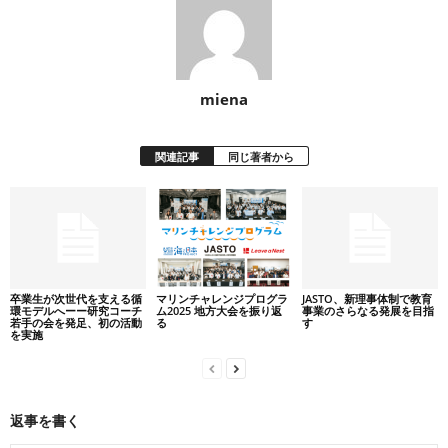
miena
関連記事
同じ著者から
卒業生が次世代を支える循
マリンチャレンジプログラ
JASTO、新理事体制で教育
環モデルへーー研究コーチ
ム2025 地方大会を振り返
事業のさらなる発展を目指
若手の会を発足、初の活動
る
す
を実施
返事を書く