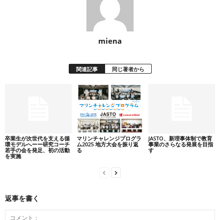
miena
関連記事
同じ著者から
卒業生が次世代を支える循
マリンチャレンジプログラ
JASTO、新理事体制で教育
環モデルへーー研究コーチ
ム2025 地方大会を振り返
事業のさらなる発展を目指
若手の会を発足、初の活動
る
す
を実施
返事を書く