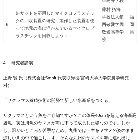
東高等学校
藤村 拓海
缶サットを応用したマイクロプラスチッ
学校法人鎮
福
クの回収装置の研究～製作した装置を使
6
西敬愛学園
岡
って地元の海に浮かんでいるマイクロプ
敬愛高等学
県
ラスチックを回収しよう～
校
4. 研究者講演
上野 賢 氏（株式会社Smolt 代表取締役/宮崎大学大学院農学研究
科）
「サクラマス養殖技術の開発で新しい水産業をつくる」
サクラマスという魚をご存知ですか？この体長40cmを超える海産高
級魚、実は川魚のヤマメが海に下って成長した姿なのです。しか
し、温かいところが苦手なため、九州では一生をヤマメの姿のまま
涼しい川の中で過ごします。そんな九州のヤマメを海に連れ出し、