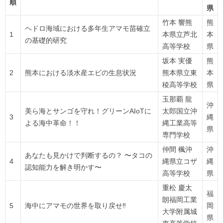
順
県
竹本 響熊
熊
ヘドロ海域における多年生アマモ苗確立
1
本県立芦北
本
の基礎的研究
高等学校
県
坂本 実優
熊
2
熊本における淡水産エビの生息状況
熊本県立東
本
稜高等学校
県
玉那覇 龍
沖
美ら海とサンゴを守れ！グリーンAIoTに
太郎国立沖
3
縄
よる海中革命！！
縄工業高等
県
専門学校
仲間 楓沖
沖
あなたも見かけで判断するの？ 〜タコの
4
縄県立コザ
縄
認知能力を解き明かす〜
高等学校
県
重松 慶太
福
朗福岡工業
5
海中にアマモの世界を取り戻せ‼︎
岡
大学附属城
県