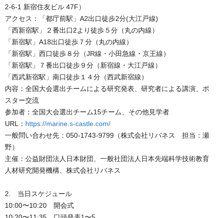
2-6-1 新宿住友ビル 47F）
アクセス：「都庁前駅」A2出口徒歩2分(大江戸線)
「西新宿駅」２番出口2より徒歩５分（丸の内線）
「新宿駅」A18出口徒歩７分（丸の内線）
「新宿駅」西口徒歩８分（JR線・小田急線・京王線）
「新宿駅」７番出口徒歩９分（新宿線・大江戸線）
「西武新宿駅」南口徒歩１４分（西武新宿線）
内容：全国大会選出チームによる研究発表、研究者による講演、ポ
スター交流
参加者：全国大会選出チーム15チーム、その他見学者
URL：
https://marine.s-castle.com/
一般問い合わせ先：050-1743-9799（株式会社リバネス 担当：瀬
野）
主催：公益財団法人日本財団、一般社団法人日本先端科学技術教育
人材研究開発機構、株式会社リバネス
2. 当日スケジュール
10:00〜10:20 開会式
10:20〜11:35 口頭発表1〜5