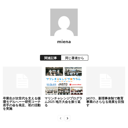
miena
関連記事
同じ著者から
卒業生が次世代を支える循
マリンチャレンジプログラ
JASTO、新理事体制で教育
環モデルへーー研究コーチ
ム2025 地方大会を振り返
事業のさらなる発展を目指
若手の会を発足、初の活動
る
す
を実施