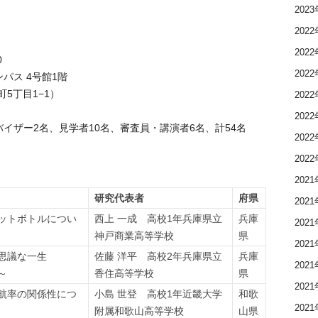
202
202
202
0
202
パス 4号館1階
町5丁目1−1）
202
202
バイザー2名、見学者10名、審査員・講演者6名、計54名
202
202
。
202
研究代表者
府県
202
ットボトルについ
西上 一成 高校1年兵庫県立
兵庫
202
神戸商業高等学校
県
202
思議な一生
佐藤 洋平 高校2年兵庫県立
兵庫
202
～
香住高等学校
県
202
航率の関係性につ
小島 世登 高校1年近畿大学
和歌
202
附属和歌山高等学校
山県