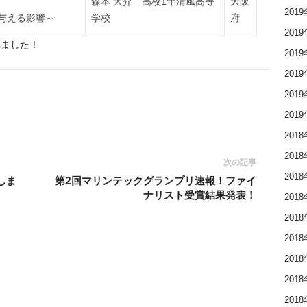
森本 大介 高校1年清風高等
大阪
201
与える影響～
学校
府
201
いました！
201
201
201
201
201
201
次の記事
201
しま
第2回マリンテックグランプリ速報！ファイ
ナリスト受賞結果発表！
201
201
201
201
201
201