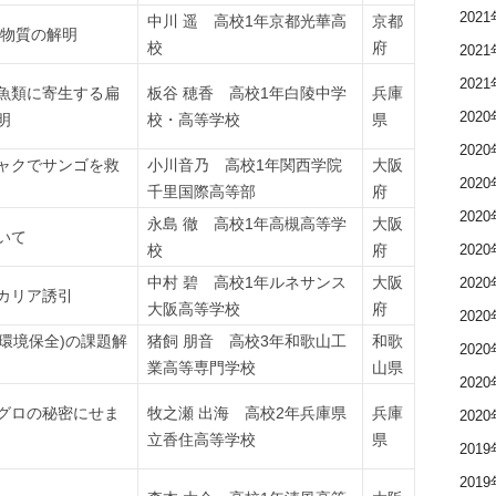
202
中川 遥 高校1年京都光華高
京都
過物質の解明
校
府
202
202
魚類に寄生する扁
板谷 穂香 高校1年白陵中学
兵庫
202
明
校・高等学校
県
202
ャクでサンゴを救
小川音乃 高校1年関西学院
大阪
202
千里国際高等部
府
202
永島 徹 高校1年高槻高等学
大阪
いて
202
校
府
中村 碧 高校1年ルネサンス
大阪
202
カリア誘引
大阪高等学校
府
202
洋環境保全)の課題解
猪飼 朋音 高校3年和歌山工
和歌
202
業高等専門学校
山県
202
グロの秘密にせま
牧之瀬 出海 高校2年兵庫県
兵庫
202
立香住高等学校
県
201
201