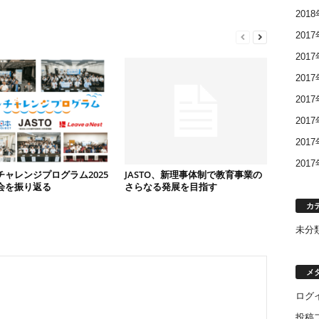
201
201
201
201
201
201
201
201
チャレンジプログラム2025
JASTO、新理事体制で教育事業の
会を振り返る
さらなる発展を目指す
カ
未分
メ
ログ
投稿