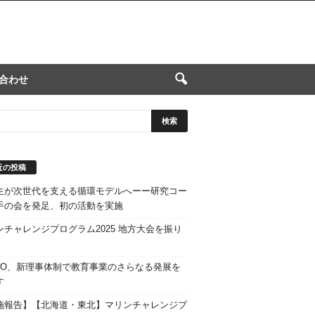
合わせ
近の投稿
生が次世代を支える循環モデルへーー研究コー
手の会を発足、初の活動を実施
ンチャレンジプログラム2025 地方大会を振り
STO、新理事体制で教育事業のさらなる発展を
す
施報告】【北海道・東北】マリンチャレンジプ