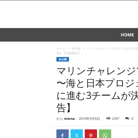
J
HOME
A
S
ホーム
未分類
マリンチャレンジプログラム2018
T
西】【実施報告】
O
未分類
マリンチャレンジプ
〜海と日本プロジ
に進む3チームが
告】
から
miena
-
2018年9月6日
2397
0