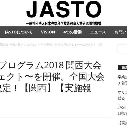
JASTOについて
VISION
4つの活動
ニュース
お問い
 関西大会 〜海と日本プロジェクト〜を開催。全国大会に進む3チームが決定！【関
ログラム2018 関西大会
最
ェクト〜を開催。全国大会
卒業
チ若
決定！【関西】【実施報
マリ
返る
JA
目指
【実