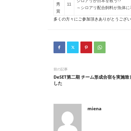
シロアリが日本を救う!?
秀
11
～シロアリ配合飼料が魚体に
賞
多くの方々にご参加頂きありがとうござ
前の記事
DeSET第二期 チーム形成合宿を実施致
した
miena