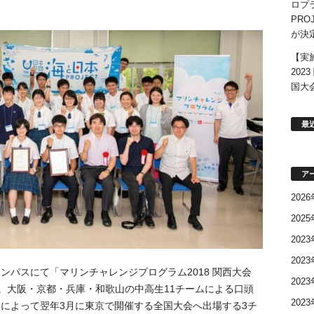
ロプ
PR
が決
【実
202
国大
最
ア
202
202
202
202
ャンパスにて「マリンチャレンジプログラム2018 関西大会
202
た。大阪・京都・兵庫・和歌山の中高生11チームによる口頭
202
によって翌年3月に東京で開催する全国大会へ出場する3チ