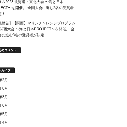
ラム2023 北海道・東北大会 〜海と日本
OJECT〜を開催。 全国大会に進む2名の受賞者
定！
施報告】【関西】マリンチャレンジプロプラム
3 関西大会 〜海と日本PROJECT〜を開催。 全
会に進む3名の受賞者が決定！
近のコメント
ーカイブ
6年2月
5年8月
3年8月
3年6月
3年5月
3年4月