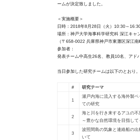
ームが決定致しました。
＜実施概要＞
日時：2018年8月28日（火）10:30～16:3
場所：神戸大学海事科学研究科 深江キャン
（〒658-0022 兵庫県神戸市東灘区深江南
参加者：
発表チーム中高生26名、教員10名、アド
当日参加した研究チームは以下のとおり
#
研究テーマ
瀬戸内海に流入する海外製ペ
1
ての研究
海と川を行き来するアユの不
2
～豊かな自然環境を目指して
波照間島の気象と連絡船の出
3
いて