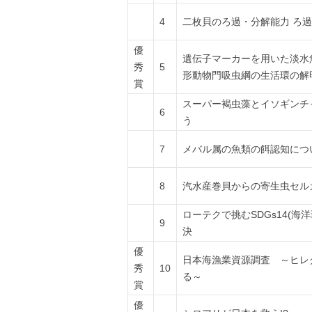
4
二枚貝のろ過・分解能力 ろ
優
遺伝子マーカーを用いた淡水
秀
5
形動物門吸虫綱の生活環の解
賞
スーパー褐虫藻とイソギンチ
6
う
7
メバル属の魚類の餌認知につ
8
汽水産巻貝からの寄生虫セル
ローテクで挑むSDGs14(海
9
決
優
日本海漁業資源調査 ～ヒレ
秀
10
る～
賞
優