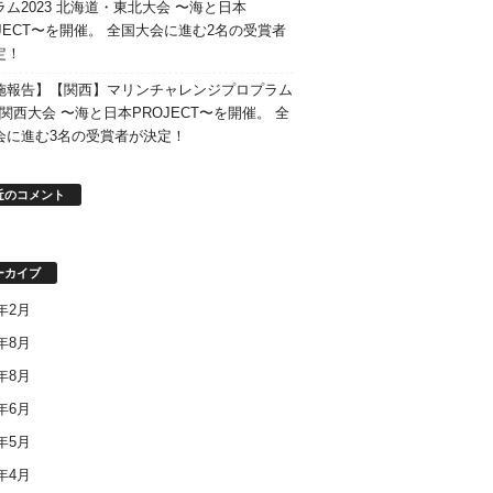
ラム2023 北海道・東北大会 〜海と日本
OJECT〜を開催。 全国大会に進む2名の受賞者
定！
施報告】【関西】マリンチャレンジプロプラム
3 関西大会 〜海と日本PROJECT〜を開催。 全
会に進む3名の受賞者が決定！
近のコメント
ーカイブ
6年2月
5年8月
3年8月
3年6月
3年5月
3年4月