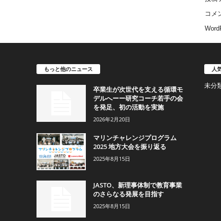
コメ
WordP
もっと他のニュース
人
未分
卒業生が次世代を支える循環モ
デルへーー研究コーチ若手の会
を発足、初の活動を実施
2026年2月20日
マリンチャレンジプログラム
2025 地方大会を振り返る
2025年8月15日
JASTO、新理事体制で教育事業
のさらなる発展を目指す
2025年8月15日