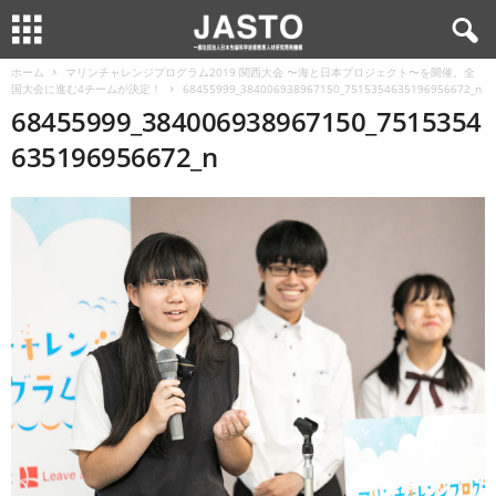
ホーム
マリンチャレンジプログラム2019 関西大会 〜海と日本プロジェクト〜を開催。全
国大会に進む4チームが決定！
68455999_384006938967150_7515354635196956672_n
68455999_384006938967150_7515354
635196956672_n